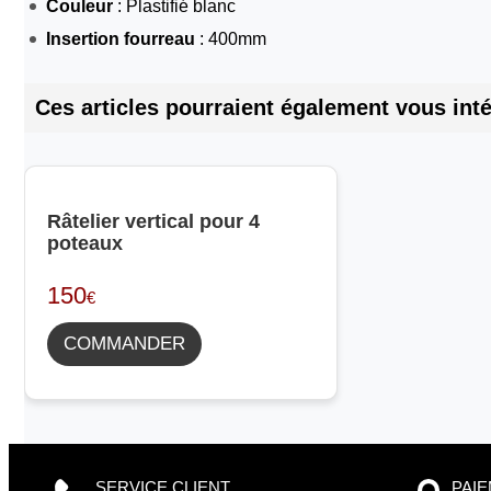
Couleur
: Plastifié blanc
Insertion fourreau
: 400mm
Ces articles pourraient également vous inté
Râtelier vertical pour 4
poteaux
150
€
COMMANDER
SERVICE CLIENT
PAI