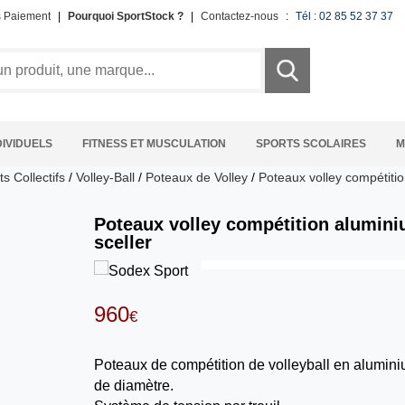
s Paiement
|
Pourquoi SportStock ?
|
Contactez-nous
:
Tél : 02 85 52 37 37
DIVIDUELS
FITNESS ET MUSCULATION
SPORTS SCOLAIRES
M
s Collectifs
/
Volley-Ball
/
Poteaux de Volley
/
Poteaux volley compétitio
Poteaux volley compétition alumini
sceller
960
€
Poteaux de compétition de volleyball en alumi
de diamètre.