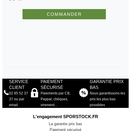
COMMANDER
SERVICE
PAIEMENT
GARANTIE PRIX
CLIENT
SÉCURISÉ
BAS
02 85 52 37
Paiements par CB,
Nous garantissons les
37 ou par
Paypal, chèques,
prix les plus bas
email
virement...
possibles
L'engagement SPORSTOCK.FR
La garantie prix bas
Paiement sécurisé