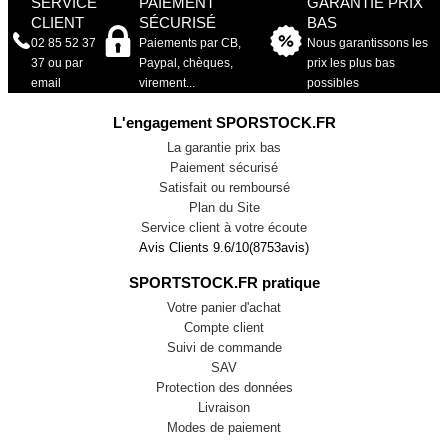
SERVICE
PAIEMENT
GARANTIE PRIX
CLIENT
SÉCURISÉ
BAS
02 85 52 37
Paiements par CB,
Nous garantissons les
37 ou par
Paypal, chèques,
prix les plus bas
email
virement...
possibles
L'engagement SPORSTOCK.FR
La garantie prix bas
Paiement sécurisé
Satisfait ou remboursé
Plan du Site
Service client à votre écoute
Avis Clients
9.6
/
10
(
8753
avis)
SPORTSTOCK.FR pratique
Votre panier d'achat
Compte client
Suivi de commande
SAV
Protection des données
Livraison
Modes de paiement