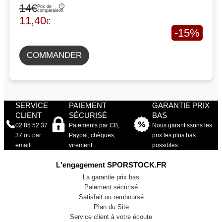
14€
Prix de
comparaison
11,40
€
-15%
COMMANDER
SERVICE
PAIEMENT
GARANTIE PRIX
CLIENT
SÉCURISÉ
BAS
02 85 52 37
Paiements par CB,
Nous garantissons les
37 ou par
Paypal, chèques,
prix les plus bas
email
virement...
possibles
L'engagement SPORSTOCK.FR
La garantie prix bas
Paiement sécurisé
Satisfait ou remboursé
Plan du Site
Service client à votre écoute