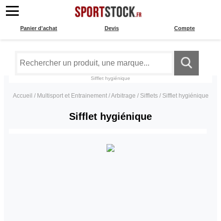
Panier d'achat
Devis
Compte
Sifflet hygiénique
Accueil
/
Multisport et Entrainement
/
Arbitrage
/
Sifflets
/
Sifflet hygiénique
Sifflet hygiénique