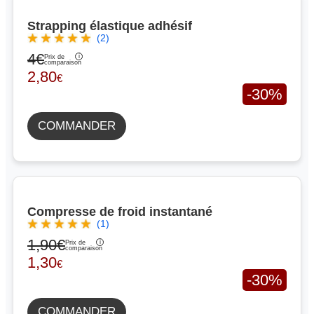
Strapping élastique adhésif
(2)
4€
Prix de
comparaison
2,80
€
-30%
COMMANDER
Compresse de froid instantané
(1)
1,90€
Prix de
comparaison
1,30
€
-30%
COMMANDER