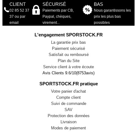
CLIENT
SÉCURISÉ
BAS
02 85 52 37
Paiements par CB,
Nous garantissons les
37 ou par
Paypal, chèques,
prix les plus bas
email
virement...
possibles
L'engagement SPORSTOCK.FR
La garantie prix bas
Paiement sécurisé
Satisfait ou remboursé
Plan du Site
Service client à votre écoute
Avis Clients
9.6
/
10
(
8753
avis)
SPORTSTOCK.FR pratique
Votre panier d'achat
Compte client
Suivi de commande
SAV
Protection des données
Livraison
Modes de paiement