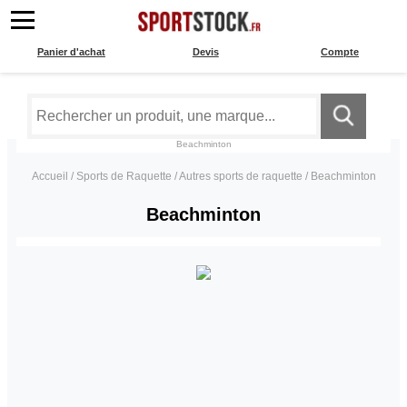
Panier d'achat
Devis
Compte
Beachminton
Accueil
/
Sports de Raquette
/
Autres sports de raquette
/
Beachminton
Beachminton