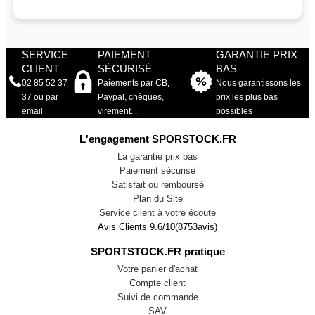
SERVICE
PAIEMENT
GARANTIE PRIX
CLIENT
SÉCURISÉ
BAS
02 85 52 37
Paiements par CB,
Nous garantissons les
37 ou par
Paypal, chèques,
prix les plus bas
email
virement...
possibles
L'engagement SPORSTOCK.FR
La garantie prix bas
Paiement sécurisé
Satisfait ou remboursé
Plan du Site
Service client à votre écoute
Avis Clients
9.6
/
10
(
8753
avis)
SPORTSTOCK.FR pratique
Votre panier d'achat
Compte client
Suivi de commande
SAV